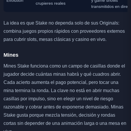
Evolution
y game shows
crupieres reales
transmitidos en direc
La idea es que Stake no dependa solo de sus Originals:
combina juegos propios rápidos con proveedores externos
para cubrir slots, mesas clásicas y casino en vivo.
Mines
Mines Stake funciona como un campo de casillas donde el
jugador decide cuántas minas habrá y qué cuadros abrir.
Cada acierto aumenta el pago potencial, pero tocar una
mina termina la ronda. La clave no está en abrir muchas
casillas por impulso, sino en elegir un nivel de riesgo
razonable y cobrar antes de exponerse demasiado. Minas
Stake gusta porque mezcla tensión, decisión y rondas
cortas sin depender de una animación larga o una mesa en