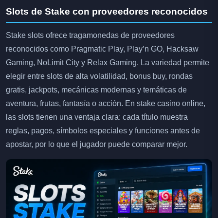
Slots de Stake con proveedores reconocidos
Stake slots ofrece tragamonedas de proveedores
reconocidos como Pragmatic Play, Play’n GO, Hacksaw
Gaming, NoLimit City y Relax Gaming. La variedad permite
elegir entre slots de alta volatilidad, bonus buy, rondas
gratis, jackpots, mecánicas modernas y temáticas de
aventura, frutas, fantasía o acción. En stake casino online,
las slots tienen una ventaja clara: cada título muestra
reglas, pagos, símbolos especiales y funciones antes de
apostar, por lo que el jugador puede comparar mejor.