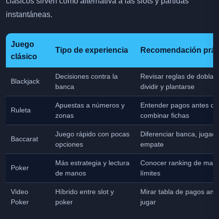
clásicos sirven como alternativa a las slots y partidas
instantáneas.
Juego
Tipo de experiencia
Recomendación prác
clásico
Decisiones contra la
Revisar reglas de doblar,
Blackjack
banca
dividir y plantarse
Apuestas a números y
Entender pagos antes de
Ruleta
zonas
combinar fichas
Juego rápido con pocas
Diferenciar banca, jugado
Baccarat
opciones
empate
Más estrategia y lectura
Conocer ranking de man
Poker
de manos
límites
Video
Híbrido entre slot y
Mirar tabla de pagos ant
Poker
poker
jugar