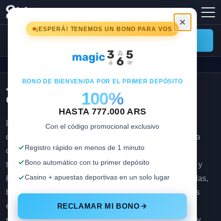
¡ESPERÁ! TENEMOS UN BONO PARA VOS
Registrarse
Iniciar sesión
Inicio
/
Juegos
BONO DE BIENVENIDA POR EL PRIMER DEPÓSITO
Juegos de Stake para Argentina con
100%
Casino en Vivo, Mesas y Slots
HASTA 777.000 ARS
Los juegos de Stake combinan partidas rápidas, slots,
Con el código promocional exclusivo
casino en vivo y clásicos de mesa dentro de una misma
Registro rápido en menos de 1 minuto
cuenta. En Stake juegos, el jugador puede elegir entre
Bono automático con tu primer depósito
títulos propios como Mines, Plinko, Crash, Dice, Limbo y
Casino + apuestas deportivas en un solo lugar
Keno, o pasar a proveedores externos con tragamonedas,
blackjack, ruleta y baccarat. La ventaja de Stake games
está en la variedad de ritmos: rondas instantáneas con
RECLAMAR MI BONO
multiplicadores, sesiones en vivo con crupieres reales y