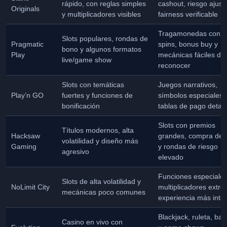
rápido, con reglas simples
cashout, riesgo ajust
Originals
y multiplicadores visibles
fairness verificable
Tragamonedas con f
Slots populares, rondas de
Pragmatic
spins, bonus buy y
bono y algunos formatos
Play
mecánicas fáciles de
live/game show
reconocer
Slots con temáticas
Juegos narrativos,
Play’n GO
fuertes y funciones de
símbolos especiales 
bonificación
tablas de pago detal
Slots con premios
Títulos modernos, alta
Hacksaw
grandes, compra de 
volatilidad y diseño más
Gaming
y rondas de riesgo
agresivo
elevado
Funciones especiales
Slots de alta volatilidad y
NoLimit City
multiplicadores extr
mecánicas poco comunes
experiencia más inte
Blackjack, ruleta, bac
Casino en vivo con