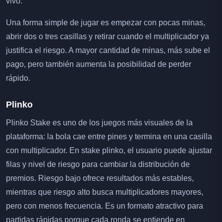
vivo.
Una forma simple de jugar es empezar con pocas minas,
abrir dos o tres casillas y retirar cuando el multiplicador ya
justifica el riesgo. A mayor cantidad de minas, más sube el
pago, pero también aumenta la posibilidad de perder
rápido.
Plinko
Plinko Stake es uno de los juegos más visuales de la
plataforma: la bola cae entre pines y termina en una casilla
con multiplicador. En stake plinko, el usuario puede ajustar
filas y nivel de riesgo para cambiar la distribución de
premios. Riesgo bajo ofrece resultados más estables,
mientras que riesgo alto busca multiplicadores mayores,
pero con menos frecuencia. Es un formato atractivo para
partidas rápidas porque cada ronda se entiende en