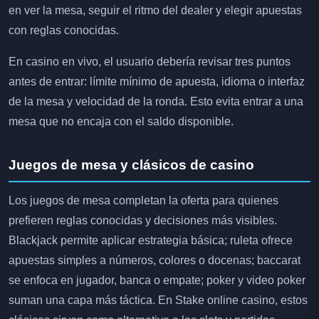
en ver la mesa, seguir el ritmo del dealer y elegir apuestas
con reglas conocidas.
En casino en vivo, el usuario debería revisar tres puntos
antes de entrar: límite mínimo de apuesta, idioma o interfaz
de la mesa y velocidad de la ronda. Esto evita entrar a una
mesa que no encaja con el saldo disponible.
Juegos de mesa y clásicos de casino
Los juegos de mesa completan la oferta para quienes
prefieren reglas conocidas y decisiones más visibles.
Blackjack permite aplicar estrategia básica; ruleta ofrece
apuestas simples a números, colores o docenas; baccarat
se enfoca en jugador, banca o empate; poker y video poker
suman una capa más táctica. En Stake online casino, estos