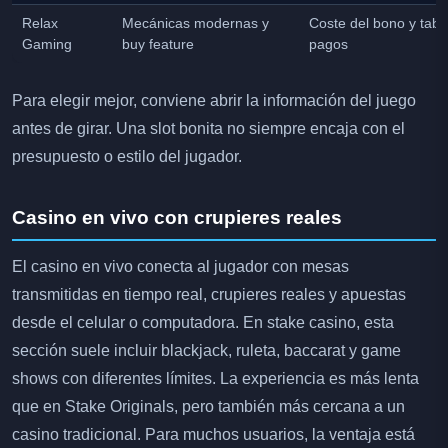
Relax
Mecánicas modernas y
Coste del bono y tabl
Gaming
buy feature
pagos
Para elegir mejor, conviene abrir la información del juego
antes de girar. Una slot bonita no siempre encaja con el
presupuesto o estilo del jugador.
Casino en vivo con crupieres reales
El casino en vivo conecta al jugador con mesas
transmitidas en tiempo real, crupieres reales y apuestas
desde el celular o computadora. En stake casino, esta
sección suele incluir blackjack, ruleta, baccarat y game
shows con diferentes límites. La experiencia es más lenta
que en Stake Originals, pero también más cercana a un
casino tradicional. Para muchos usuarios, la ventaja está