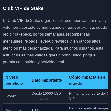
Club VIP de Stake
El Club VIP de Stake organiza las recompensas por nivel y
volumen apostado. A medida que el jugador avanza, puede
recibir rakeback, bonos semanales, recompensas
mensuales, reloads, level-up rewards y, en rangos altos,
atención más personalizada. Para muchos usuarios, esta
estructura es más valiosa que un bono único, porque
premia continuidad y actividad real.
Nivel o
Cómo impacta en el
Dato importante
beneficio
jugador
Desde 10000 USD
Primer rango fuerte del Cl
Bronze
apostados
VIP
Retorno ligado al margen
Rakeback
3.5%