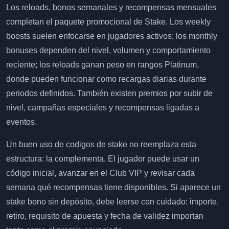
Los reloads, bonos semanales y recompensas mensuales
completan el paquete promocional de Stake. Los weekly
boosts suelen enfocarse en jugadores activos; los monthly
bonuses dependen del nivel, volumen y comportamiento
reciente; los reloads ganan peso en rangos Platinum,
donde pueden funcionar como recargas diarias durante
periodos definidos. También existen premios por subir de
nivel, campañas especiales y recompensas ligadas a
eventos.
Un buen uso de codigos de stake no reemplaza esta
estructura: la complementa. El jugador puede usar un
código inicial, avanzar en el Club VIP y revisar cada
semana qué recompensas tiene disponibles. Si aparece un
stake bono sin depósito, debe leerse con cuidado: importe,
retiro, requisito de apuesta y fecha de validez importan