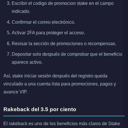
Escribir el codigo de promocion stake en el campo
indicado.
Confirmar el correo electrónico.
Activar 2FA para proteger el acceso.
Revisar la sección de promociones o recompensas.
Depositar solo después de comprobar que el beneficio
aparece activo.
Así, stake iniciar sesión después del registro queda
vinculado a una cuenta lista para promociones, pagos y
avance VIP.
Rakeback del 3.5 por ciento
El rakeback es uno de los beneficios más claros de Stake