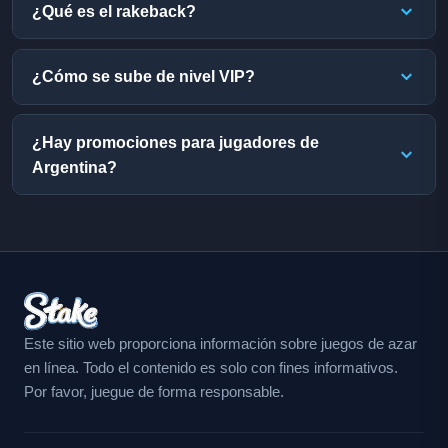
Sí, Stake puede ofrecer beneficios de bienvenida mediante
email, iniciar sesión y revisar la sección de recompensas
¿Qué es el rakeback?
código válido, pero no conviene asumir una cifra fija para
para verificar si el beneficio quedó asociado a la cuenta.
todos los usuarios. El valor más sólido suele estar en
El rakeback devuelve una parte del valor teórico generado
rakeback, promociones activas, Club VIP, weekly boosts y
¿Cómo se sube de nivel VIP?
por el juego. En Stake, la referencia clave es 3.5% sobre el
recompensas por actividad dentro de la cuenta.
margen de la casa. No garantiza ganancias, pero suma
El nivel VIP sube con volumen apostado. Bronze empieza
retorno adicional para usuarios activos de casino,
¿Hay promociones para jugadores de
desde 10000 dólares apostados, y desde ahí el jugador
Originals, slots o apuestas deportivas.
Argentina?
puede avanzar hacia rangos superiores. El progreso
depende de la actividad reconocida por Stake, por eso
Sí, los jugadores de Argentina pueden encontrar códigos,
conviene revisar el panel VIP y no apostar fuera de
rakeback, recompensas VIP, bonos semanales, reloads y
presupuesto.
campañas temporales. Para saber qué aplica en cada
caso, lo mejor es entrar a la cuenta, revisar promociones
activas y comprobar condiciones antes de depositar.
Este sitio web proporciona información sobre juegos de azar
en línea. Todo el contenido es solo con fines informativos.
Por favor, juegue de forma responsable.