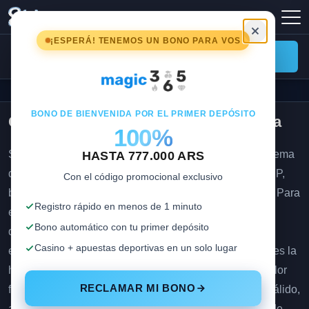
¡ESPERÁ! TENEMOS UN BONO PARA VOS
Registrarse
Iniciar sesión
Inicio
/
Bonus
BONO DE BIENVENIDA POR EL PRIMER DEPÓSITO
Códigos y bonos Stake para Argentina
100%
Stake Argentina trabaja sus promociones como un sistema
HASTA 777.000 ARS
de beneficios acumulables: códigos, rakeback, Club VIP,
Con el código promocional exclusivo
bonos semanales, recompensas mensuales y reloads. Para
Registro rápido en menos de 1 minuto
el jugador argentino, el punto más importante es no
Bono automático con tu primer depósito
quedarse solo con la idea de un regalo inicial, sino
Casino + apuestas deportivas en un solo lugar
entender cómo se activa cada ventaja y qué condiciones la
hacen realmente útil. En Stake Casino Argentina, el valor
RECLAMAR MI BONO
fuerte aparece cuando el usuario combina un código válido,
actividad de juego, progreso VIP y revisión constante de