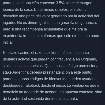
porque tiene una cifra concreta: 3.5% sobre el margen
teórico de la casa. En términos simples, el sistema
devuelve una parte del valor generado por la actividad del
jugador. No es dinero gratis ni una garantía de ganancia,
pero sí una recompensa acumulable que mejora la
experiencia frente a plataformas que solo ofrecen un bono
inicial.
En stake casino, el rakeback tiene más sentido para
usuarios activos que juegan con frecuencia en Originals,
slots, mesas o apuestas. Quien busca código promocional
stake Argentina debería prestar atención a este punto,
porque algunos códigos de bienvenida pueden ayudar a
desbloquear rakeback desde el inicio. La ventaja es que el
beneficio no depende de acertar una apuesta concreta, sino
de la actividad sostenida dentro de la cuenta.