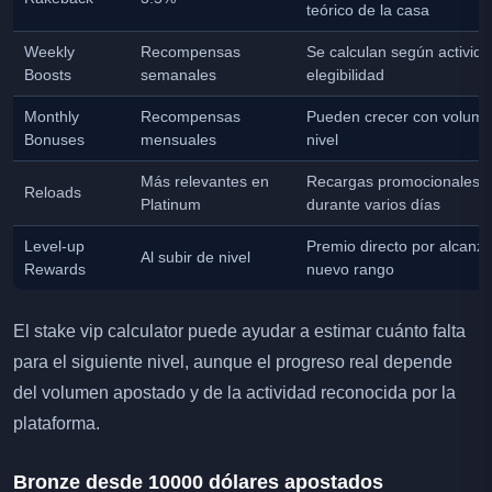
teórico de la casa
Weekly
Recompensas
Se calculan según activida
Boosts
semanales
elegibilidad
Monthly
Recompensas
Pueden crecer con volume
Bonuses
mensuales
nivel
Más relevantes en
Recargas promocionales
Reloads
Platinum
durante varios días
Level-up
Premio directo por alcanza
Al subir de nivel
Rewards
nuevo rango
El stake vip calculator puede ayudar a estimar cuánto falta
para el siguiente nivel, aunque el progreso real depende
del volumen apostado y de la actividad reconocida por la
plataforma.
Bronze desde 10000 dólares apostados